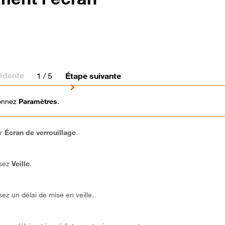
édente
1
/ 5
Étape suivante
ionnez
Paramètres
.
ur
Écran de verrouillage
.
ssez
Veille
.
sez un délai de mise en veille.