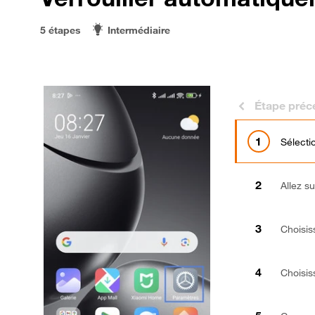
5 étapes
Intermédiaire
Étape préc
Sélect
Allez s
Choisi
Choisis