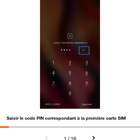
Saisir le code PIN correspondant à la première carte SIM
S
S
C
S
1
/ 16