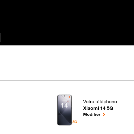
fficulté Débutant
Votre téléphone
Xiaomi 14 5G
pour votre Xiaomi 14 5G 
le téléphone sél
Modifier