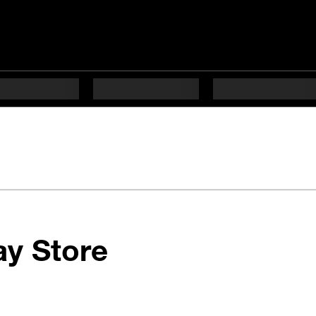
en 9 étapes di
ay Store