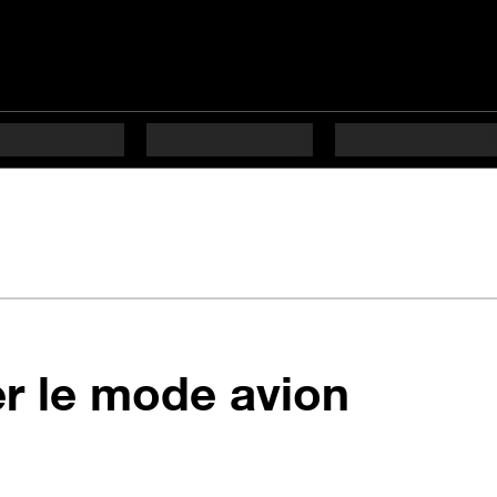
en 4 ét
er le mode avion