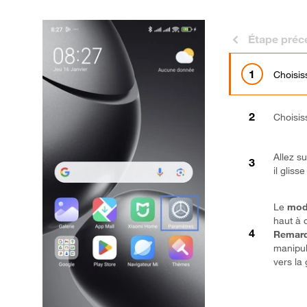
Étape préc
Choisi
Choisi
Allez su
il gliss
Le
mod
haut à 
Remarq
manipul
vers la