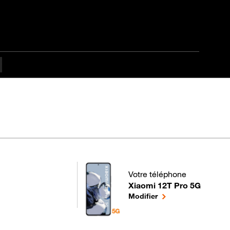
apes difficulté
Votre téléphone
Xiaomi 12T Pro 5G
pour votre Xiaomi 12T Pro 5G
le téléphone sélecti
Modifier