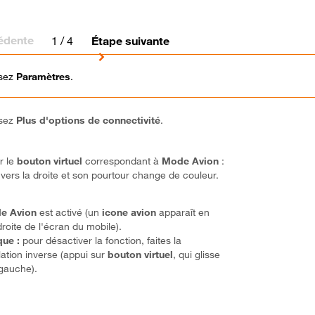
édente
1
/ 4
Étape suivante
ssez
Paramètres
.
ssez
Plus d'options de connectivité
.
r le
bouton virtuel
correspondant à
Mode Avion
:
e vers la droite et son pourtour change de couleur.
e Avion
est activé (un
icone avion
apparaît en
droite de l'écran du mobile).
ue :
pour désactiver la fonction, faites la
ation inverse (appui sur
bouton virtuel
, qui glisse
 gauche).