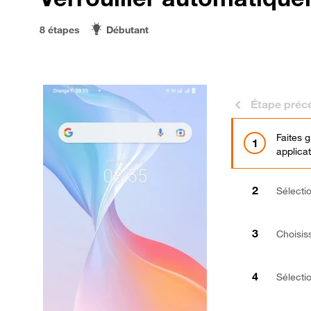
8 étapes
Débutant
Étape préc
Faites 
applicat
Sélect
Choisi
Sélect