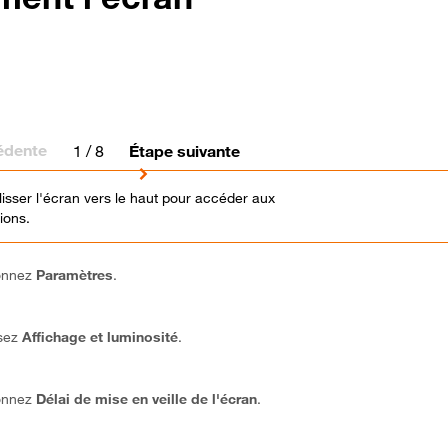
édente
1
/ 8
Étape suivante
glisser l'écran vers le haut pour accéder aux
ions.
ionnez
Paramètres
.
ssez
Affichage et luminosité
.
ionnez
Délai de mise en veille de l'écran
.