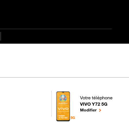
Votre téléphone
VIVO Y72 5G
pour votre VIVO Y72 5G 
le téléphone sél
Modifier