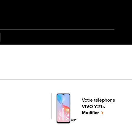
é
Votre téléphone
VIVO Y21s
pour votre VIVO Y21s ou
le téléphone sél
Modifier