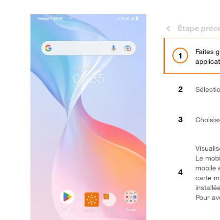
Étape préc
Faites 
applicat
Sélect
Choisi
Visuali
Le mobi
mobile 
carte m
installé
Pour avo