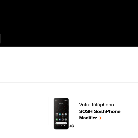
Votre téléphone
SOSH SoshPhone
pour votre SOSH SoshPhone
le téléphone sélect
Modifier