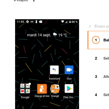
Étape p
Bal
Sé
All
Sé