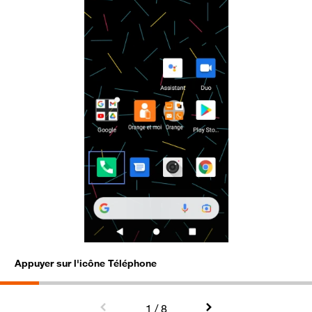
Appuyer sur l'icône Téléphone
S
1
/ 8