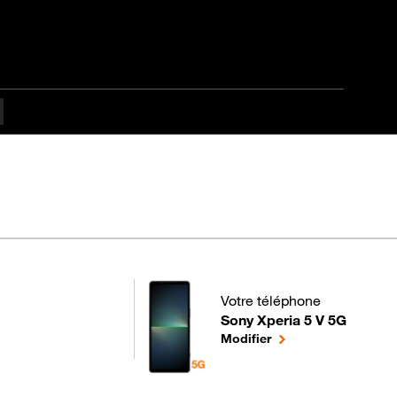
Votre téléphone
Sony Xperia 5 V 5G
pour votre Sony Xperia 5 V 5
le téléphone sélecti
Modifier