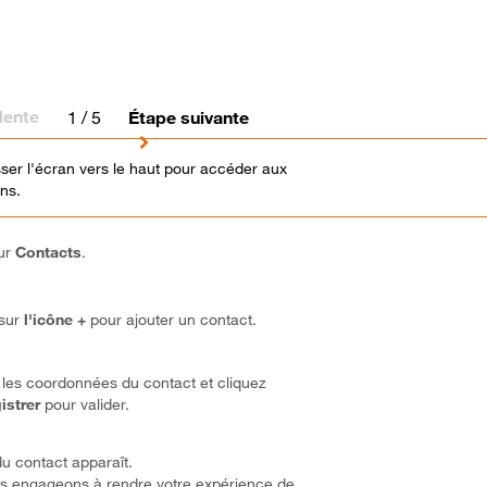
dente
1
/ 5
Étape suivante
isser l'écran vers le haut pour accéder aux
ons.
sur
Contacts
.
sur
l'icône +
pour ajouter un contact.
 les coordonnées du contact et cliquez
istrer
pour valider.
du contact apparaît.
s engageons à rendre votre expérience de