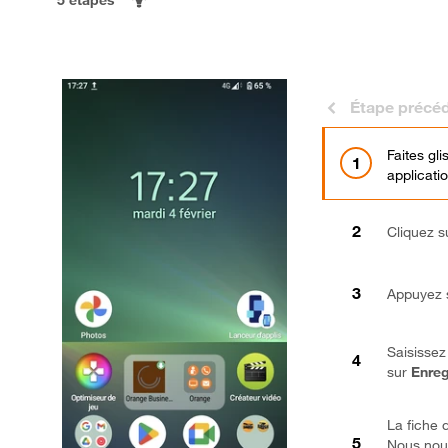
Étape précé
Faites gl
applicati
Cliquez 
Appuyez 
Saisissez
sur
Enreg
La fiche 
Nous nou