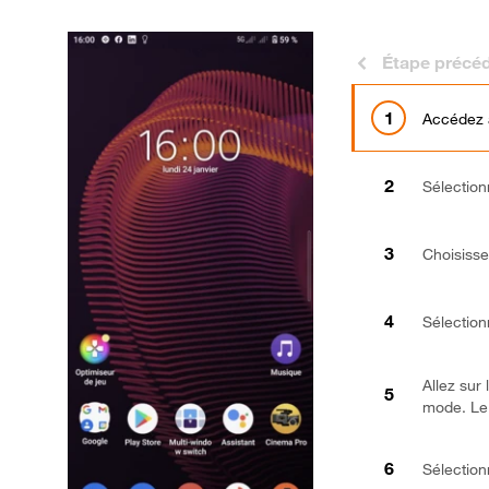
Étape précé
Accédez
Sélectio
Choisiss
Sélectio
Allez sur
mode. Le
Sélectio