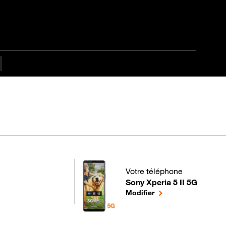
tapes difficulté
Votre téléphone
Sony Xperia 5 II 5G
pour votre Sony Xperia 5 II 5
le téléphone sélecti
Modifier