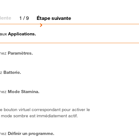
dente
1
/ 9
Étape suivante
 aux
Applications.
nnez
Paramètres.
ez
Batterie.
nnez
Mode Stamina.
 le bouton virtuel correspondant pour activer le
 mode sombre est immédiatement actif.
nnez
Définir un programme.