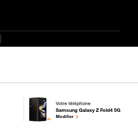
Votre téléphone
pes difficulté
Samsung Galaxy Z Fold4 5G
pour votre Samsung Galaxy Z Fold4 5G
le téléphone sélectionné
Modifier