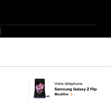
Votre téléphone
Samsung Galaxy Z Flip
pour votre Samsung Galaxy Z Flip
le téléphone sélectionné
Modifier
tant