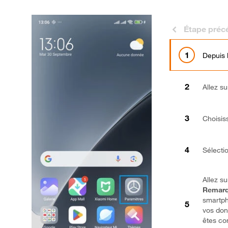
Étape préc
Depuis 
Allez s
Choisis
Sélect
Allez s
Remarq
smartp
vos don
êtes co