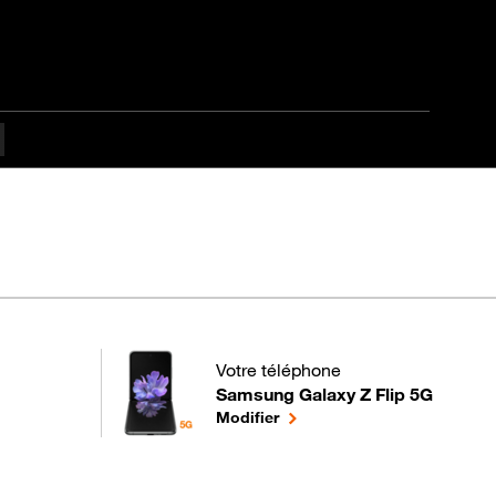
Votre téléphone
culté
Samsung Galaxy Z Flip 5G
pour votre Samsung Galaxy Z Flip 5G
le téléphone sélectionné
Modifier