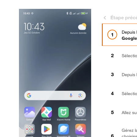
Étape préc
Depuis 
Google
Sélecti
Depuis l
Sélecti
Allez s
Gérez l
choisis