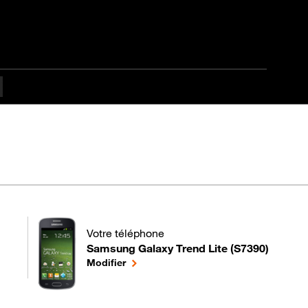
Votre téléphone
Samsung Galaxy Trend Lite (S7390)
pour votre Samsung Galaxy Trend Lite (S7390) 
le téléphone sélectionné
Modifier