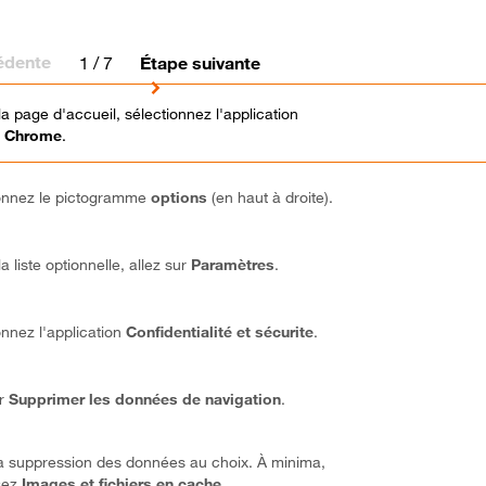
édente
1
/ 7
Étape suivante
la page d'accueil, sélectionnez l'application
 Chrome
.
onnez le pictogramme
options
(en haut à droite).
a liste optionnelle, allez sur
Paramètres
.
onnez l'application
Confidentialité et sécurite
.
ur
Supprimer les données de navigation
.
a suppression des données au choix. À minima,
sez
Images et fichiers en cache