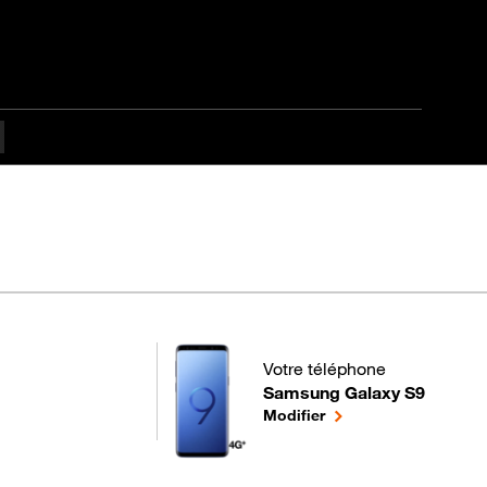
té
Votre téléphone
Samsung Galaxy S9
pour votre Samsung Galaxy S9
le téléphone sélectio
Modifier