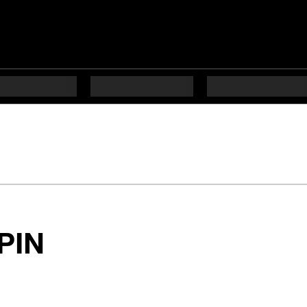
en 8 étapes difficul
 PIN