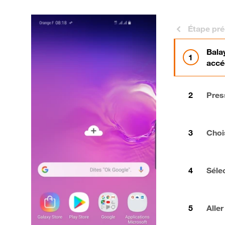
Étape pr
Balay
accé
Pres
Choi
Séle
Aller