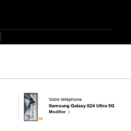
apes difficulté
Votre téléphone
Samsung Galaxy S24 Ultra 5G
pour votre Samsung Galaxy S24 Ultra 5G 
le téléphone sélectionné
Modifier