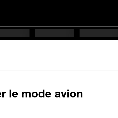
en 5 ét
er le mode avion