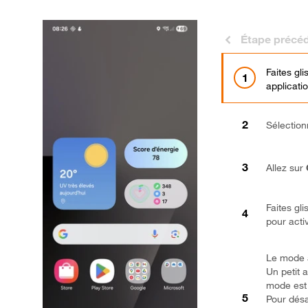
Étape précé
Faites gl
applicati
Sélectio
Allez sur
Faites gl
pour acti
Le mode a
Un petit 
mode est 
Pour désa