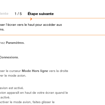
dente
1
/ 5
Étape suivante
isser l'écran vers le haut pour accéder aux
ons.
nnez
Paramètres
.
Connexions
.
isser le curseur
Mode Hors ligne
vers la droite
ver le mode avion.
vion est activé.
avion apparaît en haut de votre écran quand le
activé.
ctiver le mode avion, faites glisser le