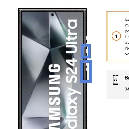
Le
m
p
Le
a
N
vo
B
Dé