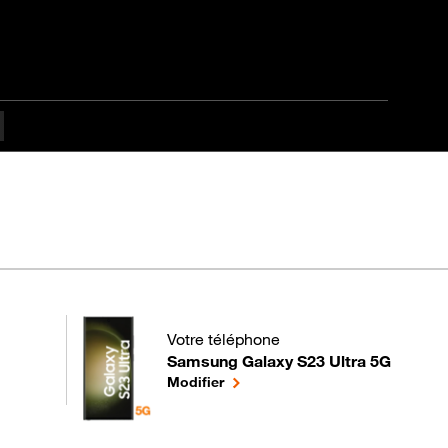
ifficulté Débutant
Votre téléphone
Samsung Galaxy S23 Ultra 5G
pour votre Samsung Galaxy S23 Ultra 5G 
le téléphone sélectionné
Modifier