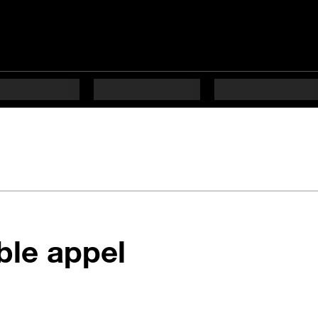
en 6 étapes d
ble appel