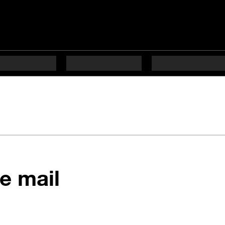
en 11 étapes dif
e mail