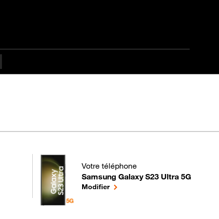
ficulté Avancé
Votre téléphone
Samsung Galaxy S23 Ultra 5G
pour votre Samsung Galaxy S23 Ultra 5G 
le téléphone sélectionné
Modifier