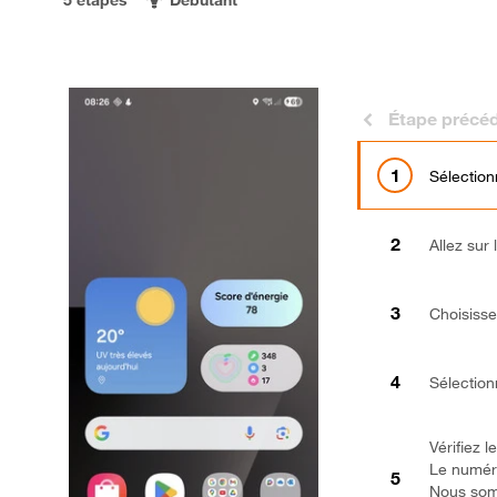
Étape précé
Sélection
Allez sur
Choisiss
Sélectio
Vérifiez
Le numéro
Nous som