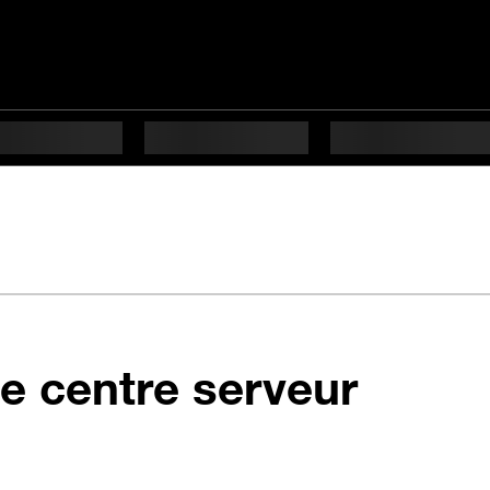
de centre serveur
ficulté Débutant