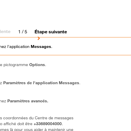
dente
1
/ 5
Étape suivante
nez l'application
Messages
.
 le pictogramme
Options
.
ez
Paramètres
de l'application Messages
.
nnez
Paramètres avancés.
 les coordonnées du Centre de messages
 affiché doit être
+33689004000
.
mes là pour vous aider à maintenir une