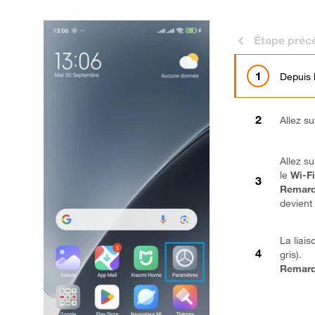
Étape préc
Depuis 
Allez s
Allez s
le
Wi-F
Remarq
devient 
La liais
gris).
Remarq