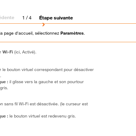
édente
1
/ 4
Étape suivante
la page d'accueil, sélectionnez
Paramètres
.
ur
Wi-Fi
(ici, Activé).
ur le bouton virtuel correspondant pour désactiver
i
.
ue :
il glisse vers la gauche et son pourtour
gris.
on sans fil Wi-Fi est désactivée. (le curseur est
ue :
le bouton virtuel est redevenu gris.