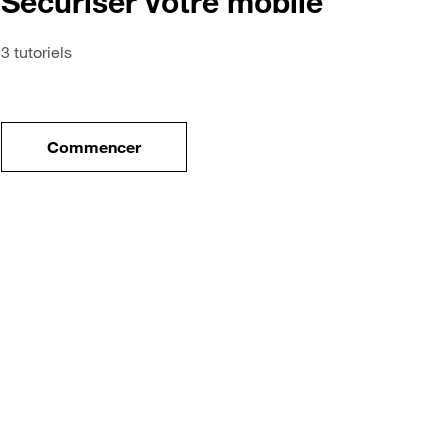
Sécuriser votre mobile
3 tutoriels
Commencer
tre nouveau mobile
le tuto pour Sécuriser votre mobile