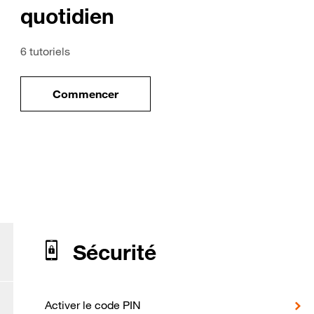
quotidien
6 tutoriels
Commencer
ile
le tuto pour Utiliser votre mobile au quotidi
our Samsung Galaxy S21 F
Sécurité
Activer le code PIN