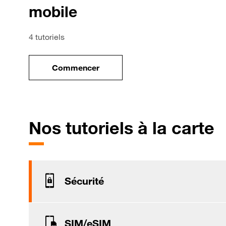
mobile
4 tutoriels
Commencer
le tuto pour Utiliser le wifi sur votre mob
p
Nos tutoriels à la carte
Sécurité
SIM/eSIM