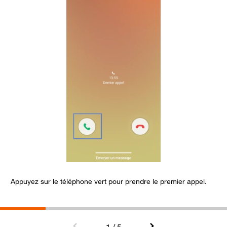
Appuyez sur le téléphone vert pour prendre le premier appel.
G
L
e
-
p