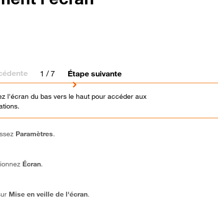
cédente
1
/ 7
Étape suivante
z l'écran du bas vers le haut pour accéder aux
ations.
issez
Paramètres
.
tionnez
Écran
.
sur
Mise en veille de l'écran
.