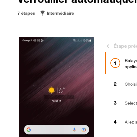
7 étapes
Intermédiaire
Étape pré
Balaye
applic
Chois
Sélec
Allez 