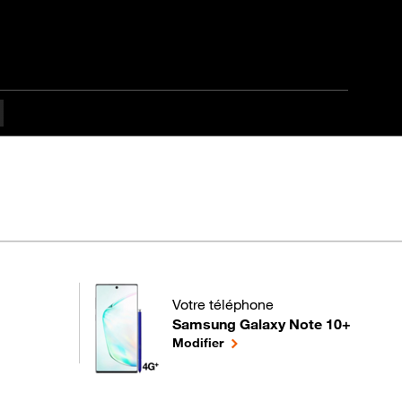
ulté
Votre téléphone
Samsung Galaxy Note 10+
pour votre Samsung Galaxy Note 10+ 
le téléphone sélectionné
Modifier