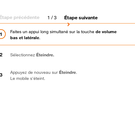
Étape précédente
1
/ 3
Étape suivante
Faites un appui long simultané sur la touche
de volume
bas et latérale
.
Sélectionnez
Éteindre.
Appuyez de nouveau sur
Éteindre
.
Le mobile s'éteint.
Bravo ! Vous avez terminé ce tutoriel.