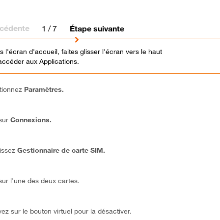
écédente
1
/ 7
Étape suivante
 l'écran d'accueil, faites glisser l'écran vers le haut
accéder aux Applications.
tionnez
Paramètres.
sur
Connexions.
issez
Gestionnaire de carte SIM.
sur l'une des deux cartes.
z sur le bouton virtuel pour la désactiver.