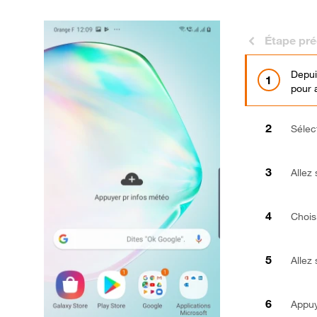
Étape pr
Depuis
pour 
Sélec
Allez 
Chois
Allez 
Appuye