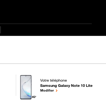
fficulté
Votre téléphone
Samsung Galaxy Note 10 Lite
pour votre Samsung Galaxy Note 10 Lite 
le téléphone sélectionné
Modifier