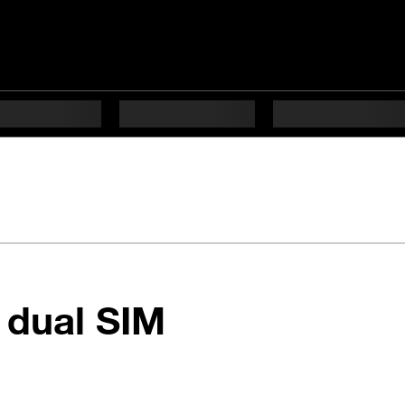
en 7 étapes di
 dual SIM