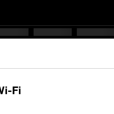
en 6 étapes difficu
Wi-Fi