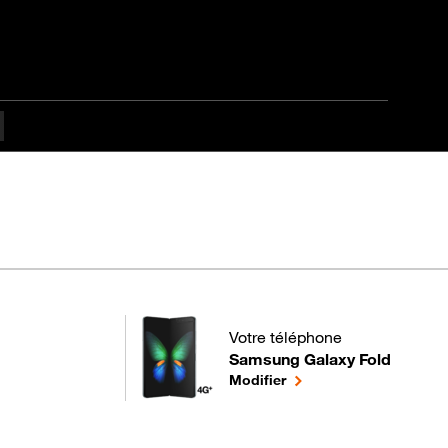
Votre téléphone
culté
Samsung Galaxy Fold
pour votre Samsung Galaxy Fold
le téléphone sélectionn
Modifier