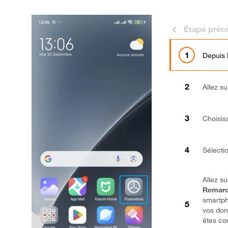
Étape préc
Depuis 
Allez s
Choisis
Sélect
Allez s
Remarq
smartp
vos don
êtes co