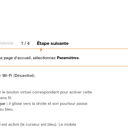
édente
1
/ 4
Étape suivante
la page d'accueil, sélectionnez
Paramètres
.
ur
Wi-Fi
(
Désactivé
).
r le bouton virtuel correspondant pour activer cette
ans fil.
ue :
il glisse vers la droite et son pourtour passe
au bleu.
 est activé (le curseur est bleu). Le mobile