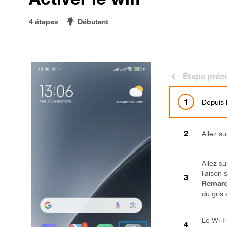
4 étapes
Débutant
Étape préc
Depuis 
Allez s
Allez su
liaison s
Remarq
du gris 
Le Wi-Fi