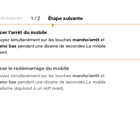
récédente
1
/ 2
Étape suivante
cer l'arrêt du mobile
uyez simultanément sur les touches
marche/arrêt
et
ume bas
pendant une dizaine de secondes.Le mobile
eint.
cer le redémarrage du mobile
uyez simultanément sur les touches
marche/arrêt
et
ume bas
pendant une dizaine de secondes.Le mobile
allume (équivaut à un soft reset).
vo ! Vous avez terminé ce tutoriel.