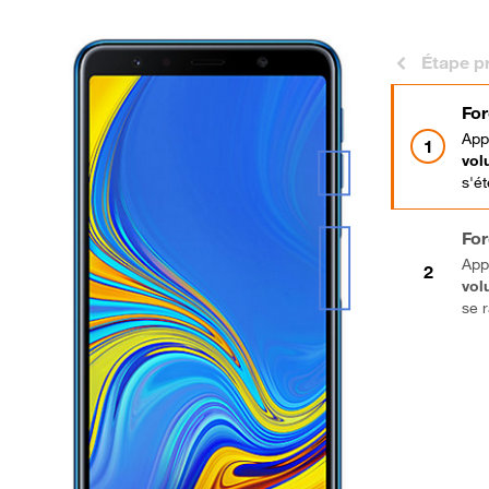
Étape p
For
App
vol
s'ét
For
App
vol
se r
Bra