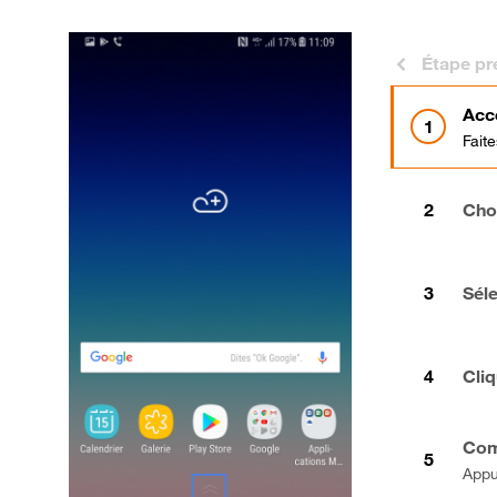
Étape pr
Acc
Faite
Cho
Séle
Cli
Com
Appu