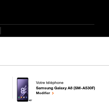
apes difficulté Intermé
Votre téléphone
Samsung Galaxy A8 (SM-A530F)
pour votre Samsung Galaxy A8 (SM-A530F) 
le téléphone sélectionné
Modifier