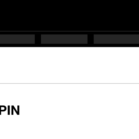
en 8 étapes difficul
 PIN