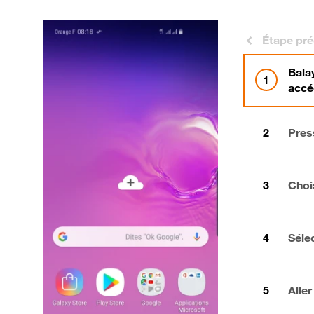
Étape pr
Balay
accé
Pres
Choi
Séle
Aller