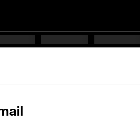
en 19 étapes diffi
mail