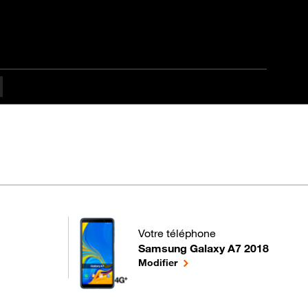
culté Débutant
Votre téléphone
Samsung Galaxy A7 2018
pour votre Samsung Galaxy A7 2018
le téléphone sélectionné
Modifier