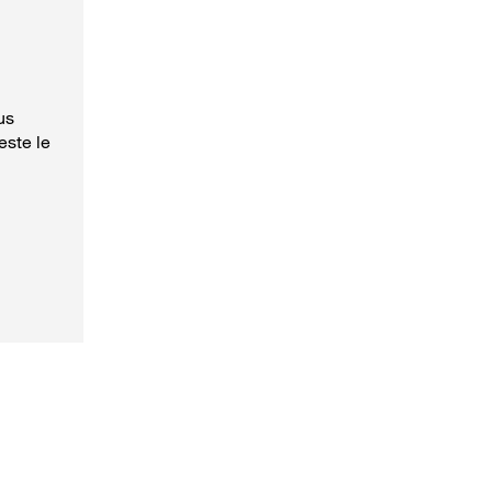
us
este le