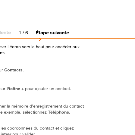
dente
1
/ 6
Étape suivante
isser l'écran vers le haut pour accéder aux
ons.
sur
Contacts
.
sur
l'icône +
pour ajouter un contact.
ner la mémoire d’enregistrement du contact
re exemple, sélectionnez
Téléphone
.
 les coordonnées du contact et cliquez
istrer
pour valider.