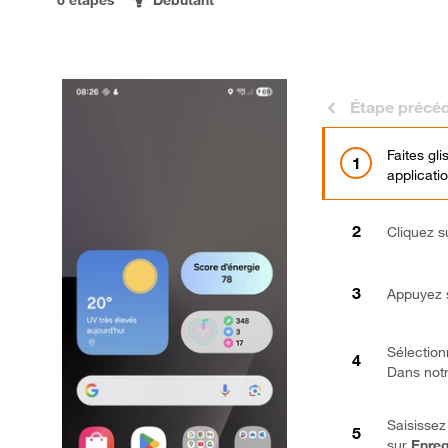
Étape précé
Faites gl
applicati
Cliquez 
Appuyez 
Sélection
Dans not
Saisissez
sur
Enreg