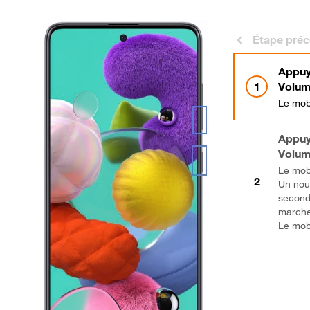
Étape pré
Appuy
V
olum
Le mobi
Appuy
V
olum
Le mobi
Un nou
second
marche
Le mobi
Bravo