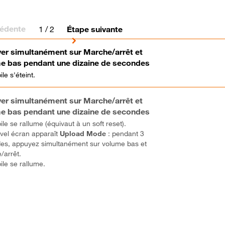
cédente
1
/ 2
Étape suivante
er simultanément sur
Marche/arrêt
et
e bas
pendant une dizaine de secondes
le s'éteint.
er simultanément sur M
arche/arrêt
et
e bas
pendant une dizaine de secondes
le se rallume (équivaut à un soft reset).
vel écran apparaît
Upload Mode
: pendant 3
es, appuyez simultanément sur volume bas et
/arrêt.
le se rallume.
 ! Vous avez terminé ce tutoriel.