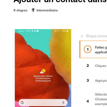
6 étapes
Intermédiaire
Étape préc
Faites 
applicat
Cliquez
Appuyez
Sélecti
Choisis
exemple