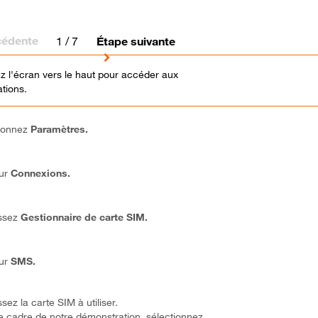
cédente
1
/ 7
Étape suivante
z l'écran vers le haut pour accéder aux
ations.
ionnez
Paramètres.
sur
Connexions.
ssez
Gestionnaire de carte SIM.
sur
SMS.
sez la carte SIM à utiliser.
e cadre de notre démonstration, sélectionnez