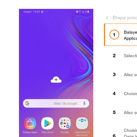
Étape pré
Balaye
Applic
Sélect
Allez 
Choisi
Allez 
Choisis
Dans l