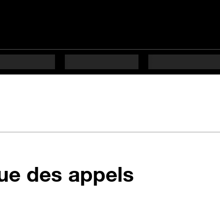
en 3 éta
que des appels