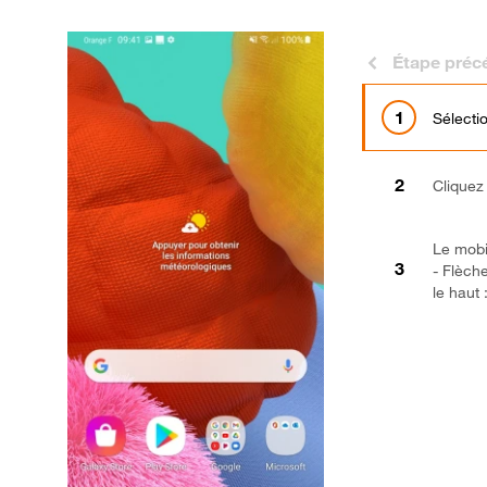
Étape préc
Sélect
Cliquez
Le mobil
- Flèche
le haut
Bravo 