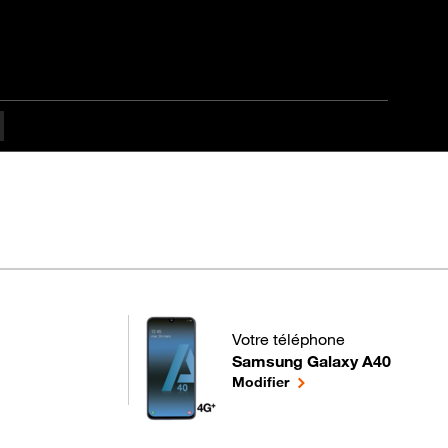
pes difficulté Débutant
Votre téléphone
Samsung Galaxy A40
pour votre Samsung Galaxy A40
le téléphone sélectionn
Modifier