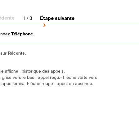
édente
1
/ 3
Étape suivante
ionnez
Téléphone
.
 sur
Récents
.
e affiche l'historique des appels.
 grise vers le bas : appel reçu.- Flèche verte vers
 : appel émis.- Flèche rouge : appel en absence.
! Vous avez terminé ce tutoriel.