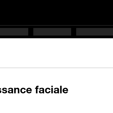
en 15 éta
ssance faciale