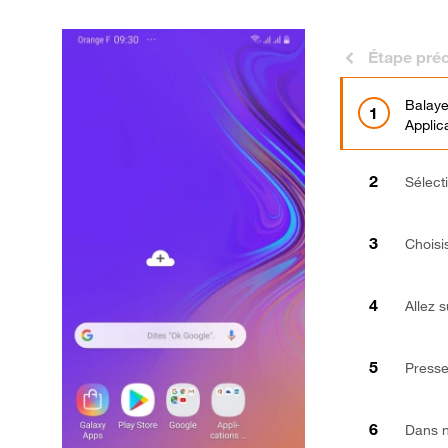
Étape pré
Balaye
Applic
Sélect
Choisi
Allez 
Press
Dans n