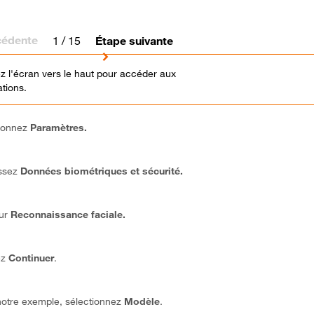
cédente
1
/ 15
Étape suivante
z l'écran vers le haut pour accéder aux
ations.
ionnez
Paramètres.
ssez
Données biométriques et sécurité.
sur
Reconnaissance faciale.
ez
Continuer
.
otre exemple, sélectionnez
Modèle
.