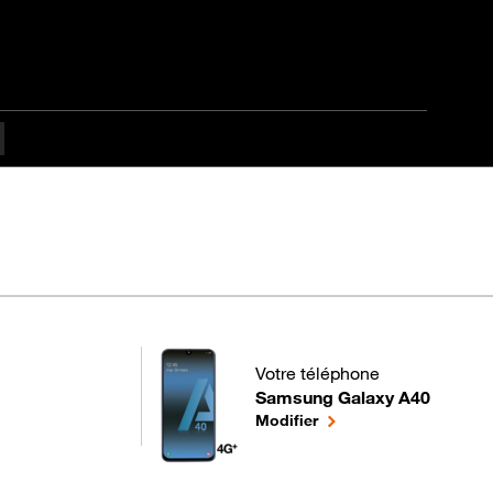
pes difficulté
Votre téléphone
Samsung Galaxy A40
pour votre Samsung Galaxy A40
le téléphone sélectionn
Modifier