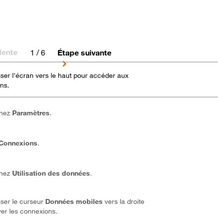
dente
1
/ 6
Étape suivante
isser l'écran vers le haut pour accéder aux
ons.
nnez
Paramètres
.
Connexions
.
nnez
Utilisation des données
.
isser le curseur
Données mobiles
vers la droite
ver les connexions.