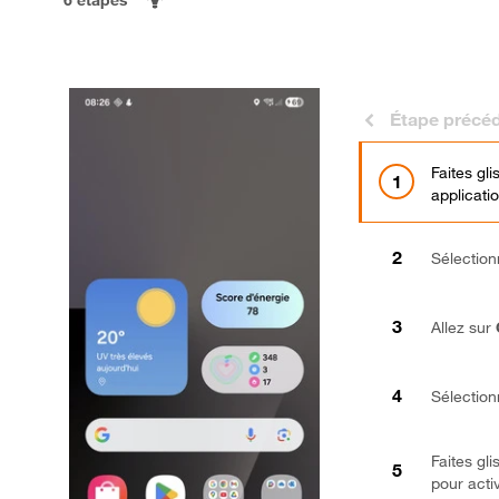
Étape précé
Faites gl
applicati
Sélectio
Allez sur
Sélectio
Faites gl
pour acti