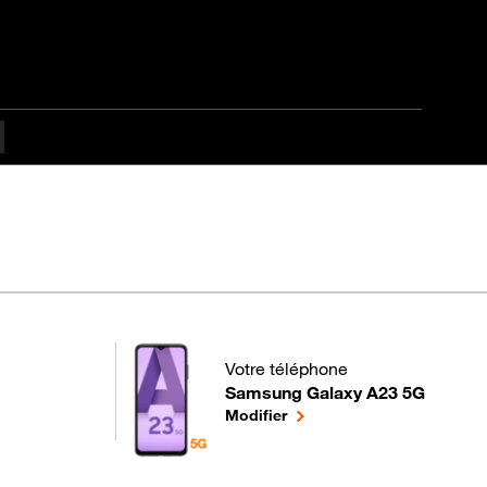
fficulté Débutant
Votre téléphone
Samsung Galaxy A23 5G
pour votre Samsung Galaxy A23 5G
le téléphone sélectionné
Modifier