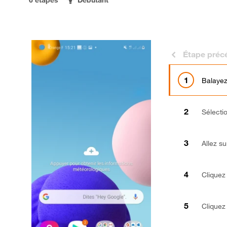
Étape préc
Balayez
Sélect
Allez s
Cliquez
Cliquez