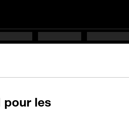
M pour les
6 étapes difficulté Déb