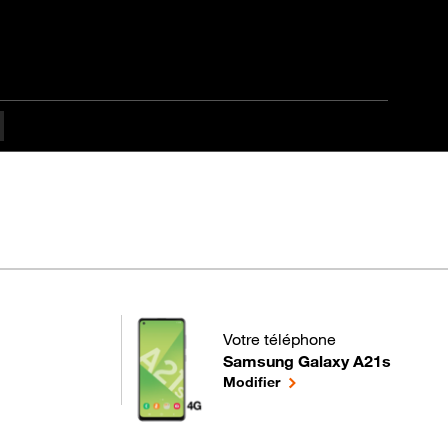
Votre téléphone
Samsung Galaxy A21s
pour votre Samsung Galaxy A21s
le téléphone sélectionné
Modifier
utant