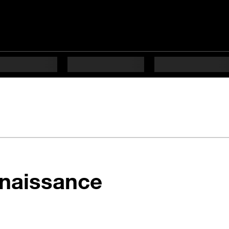
nnaissance
ifficulté