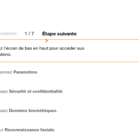
cédente
1
/ 7
Étape suivante
z l'écran de bas en haut pour accéder aux
tions.
ionnez
Paramètres
.
ssez
Sécurité et confidentialité
.
ssez
Données biométriques
.
sur
Reconnaissance faciale
.