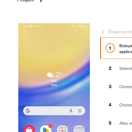
Étape pré
Balaye
applica
Sélect
Choisi
Choisi
Allez 