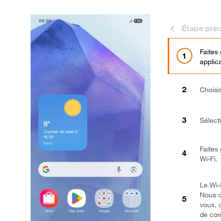
Étape pré
Faites
applica
Choisi
Sélect
Faites 
Wi-Fi.
Le Wi-F
Nous c
vous, 
de conn