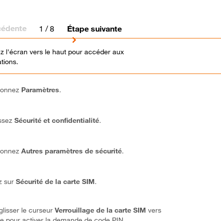
cédente
1
/ 8
Étape suivante
z l'écran vers le haut pour accéder aux
tions.
ionnez
Paramètres
.
ssez
Sécurité et confidentialité
.
ionnez
Autres paramètres de sécurité
.
z sur
Sécurité de la carte SIM
.
glisser le curseur
Verrouillage de la carte SIM
vers
ite pour activer la demande de code PIN.