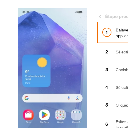
Étape pré
Balaye
applica
Sélect
Choisi
Sélect
Clique
Faîtes 
la dro