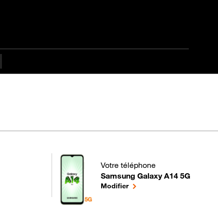
Débutant
Votre téléphone
Samsung Galaxy A14 5G
pour votre Samsung Galaxy A14 5G
le téléphone sélectionné
Modifier