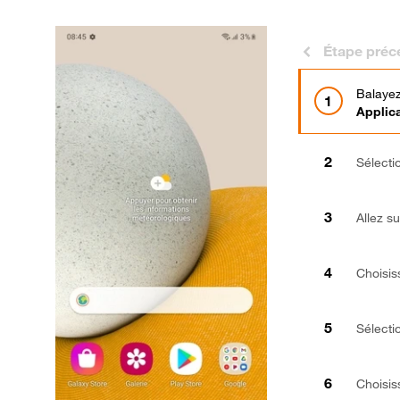
Étape préc
Balayez
Applic
Sélect
Allez s
Choisi
Sélect
Choisis