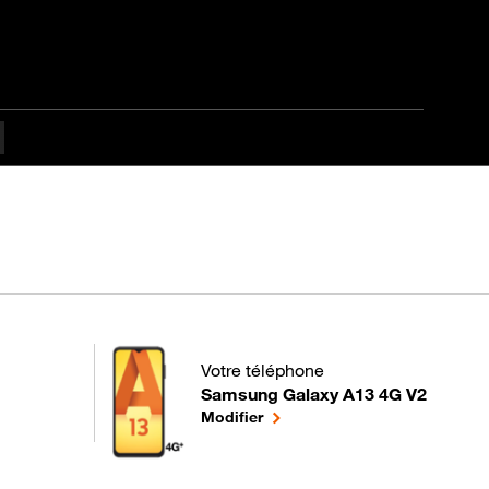
pes difficulté
Votre téléphone
Samsung Galaxy A13 4G V2
pour votre Samsung Galaxy A13 4G V2
le téléphone sélectionné
Modifier