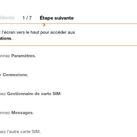
édente
1
/ 7
Étape suivante
 l'écran vers le haut pour accéder aux
ations
.
ionnez
Paramètres
.
ur
Connexions
.
ssez
Gestionnaire de carte SIM
.
ionnez
Messages
.
sez l'autre carte SIM.