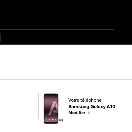
pes difficulté
Votre téléphone
Samsung Galaxy A10
pour votre Samsung Galaxy A10
le téléphone sélectionn
Modifier