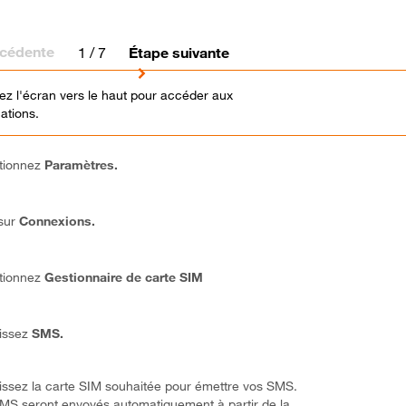
écédente
1
/ 7
Étape suivante
ez l'écran vers le haut pour accéder aux
ations.
tionnez
Paramètres.
 sur
Connexions.
tionnez
Gestionnaire de carte SIM
issez
SMS.
issez la carte SIM souhaitée pour émettre vos SMS.
MS seront envoyés automatiquement à partir de la