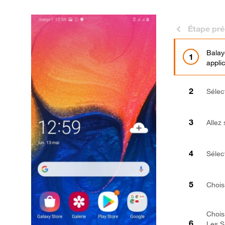
Étape pr
Balay
applic
Sélec
Allez
Sélec
Chois
Chois
Les S