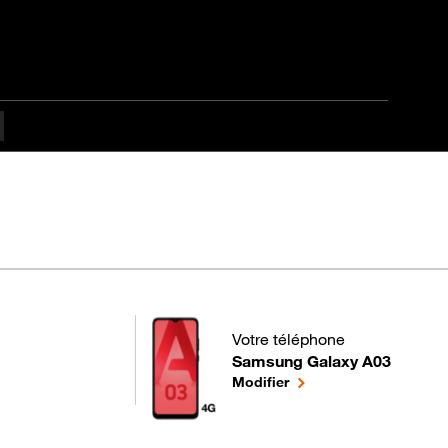
Votre téléphone
Samsung Galaxy A03
pour votre Samsung Galaxy A03
le téléphone sélectionn
Modifier