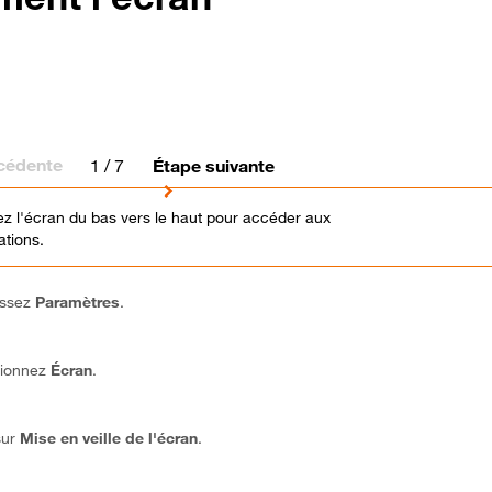
cédente
1
/ 7
Étape suivante
z l'écran du bas vers le haut pour accéder aux
ations.
issez
Paramètres
.
tionnez
Écran
.
sur
Mise en veille de l'écran
.