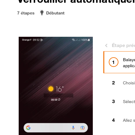
7 étapes
Débutant
Étape pré
Balaye
applic
Chois
Sélec
Allez 