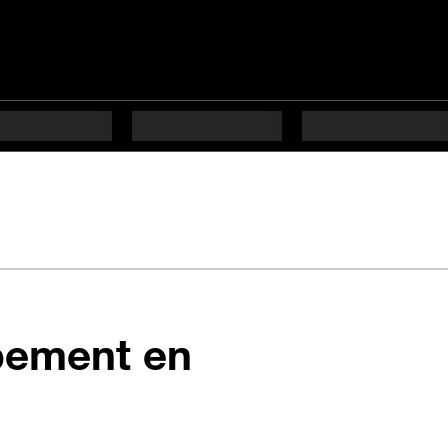
pement en
s difficulté