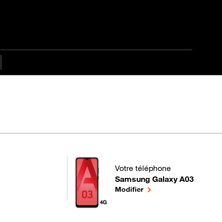
Votre téléphone
Samsung Galaxy A03
pour votre Samsung Galaxy A03
le téléphone sélectionn
Modifier