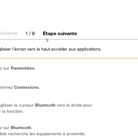
cédente
1
/ 8
Étape suivante
glisser l'écran vers le haut accéder aux applications.
ez sur
Paramètres
.
tionnez
Connexions
.
 glisser le curseur
Bluetooth
vers la droite pour
r la fonction.
ez sur
Bluetooth
.
ile recherche les équipements à proximité.