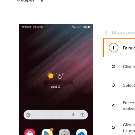
Étape pré
Faire 
Cliqu
Sélec
Faites
active
Cliqu
Le mob