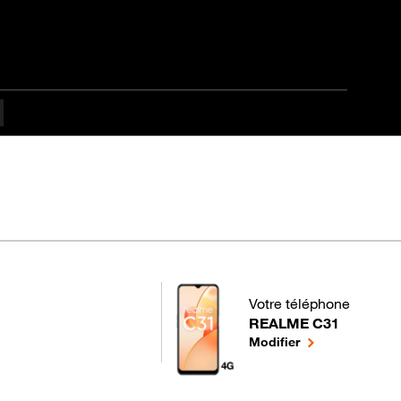
ulté
Votre téléphone
REALME C31
pour votre REALME C31 
le téléphone sél
Modifier