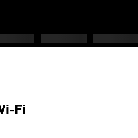
en 16 étapes diffic
Wi-Fi